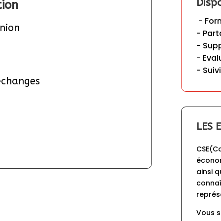
Disp
ion
 - Formation « Action » 

union
- Part
- Sup
- Eval
- Suiv
 échanges
LES 
CSE(Co
économ
ainsi 
connaî
représ
Vous s