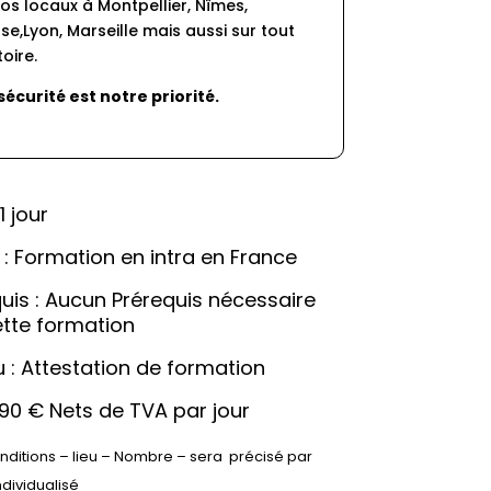
os locaux à Montpellier, Nîmes, 
se,Lyon, Marseille mais aussi sur tout 
toire.
sécurité est notre priorité.
1 jour
: Formation en intra en France
uis : Aucun Prérequis nécessaire 
ette formation
 : Attestation de formation
 890 € Nets de TVA par jour
nditions – lieu – Nombre – sera  précisé par 
ndividualisé