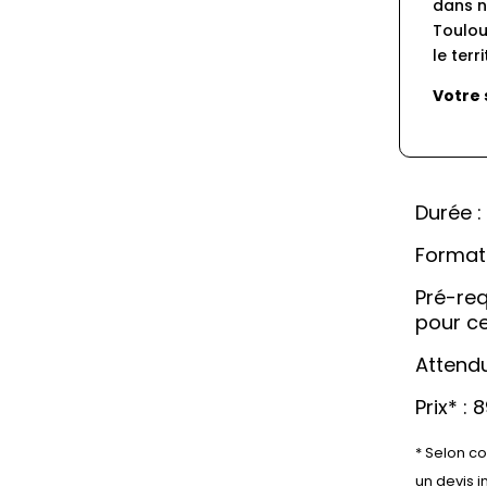
dans n
Toulou
le terri
Votre 
Durée : 
Format 
Pré-req
pour c
Attendu
Prix* :
* Selon co
un devis i