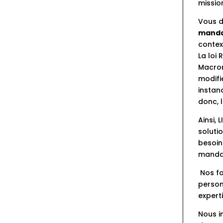
mission
Vous d
mandat
contex
La loi
Macron
modifi
instan
donc, 
Ainsi,
soluti
besoin
manda
 Nos f
person
experti
Nous i