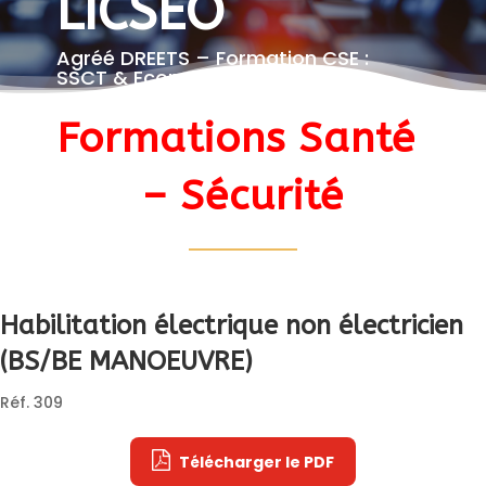
LICSEO
Agréé DREETS – Formation CSE :
SSCT & Economique
Formations Santé 
– Sécurité
Habilitation électrique non électricien 

(BS/BE MANOEUVRE)
Réf. 309
Télécharger le PDF